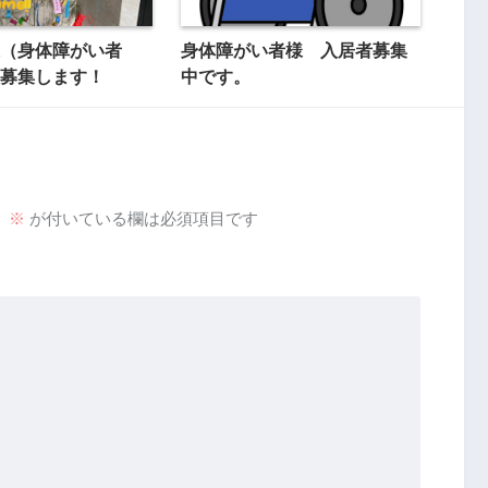
（身体障がい者
身体障がい者様 入居者募集
募集します！
中です。
。
※
が付いている欄は必須項目です