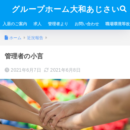
グループホーム大和あじさい
入居のご案内
求人
管理者より
お問い合わせ
職場環境等改
ホーム
近況報告
管理者の小言
2021年6月7日
2021年6月8日