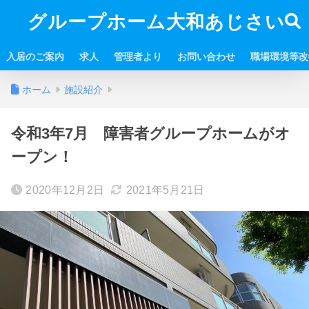
グループホーム大和あじさい
入居のご案内
求人
管理者より
お問い合わせ
職場環境等改
ホーム
施設紹介
令和3年7月 障害者グループホームがオ
ープン！
2020年12月2日
2021年5月21日